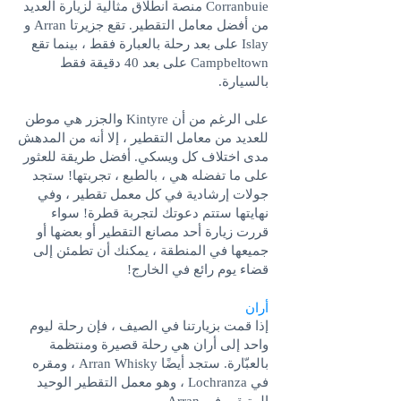
Corranbuie منصة انطلاق مثالية لزيارة العديد
من أفضل معامل التقطير. تقع جزيرتا Arran و
Islay على بعد رحلة بالعبارة فقط ، بينما تقع
Campbeltown على بعد 40 دقيقة فقط
بالسيارة.
على الرغم من أن Kintyre والجزر هي موطن
للعديد من معامل التقطير ، إلا أنه من المدهش
مدى اختلاف كل ويسكي. أفضل طريقة للعثور
على ما تفضله هي ، بالطبع ، تجربتها! ستجد
جولات إرشادية في كل معمل تقطير ، وفي
نهايتها ستتم دعوتك لتجربة قطرة! سواء
قررت زيارة أحد مصانع التقطير أو بعضها أو
جميعها في المنطقة ، يمكنك أن تطمئن إلى
قضاء يوم رائع في الخارج!
أران
إذا قمت بزيارتنا في الصيف ، فإن رحلة ليوم
واحد إلى أران هي رحلة قصيرة ومنتظمة
بالعبّارة. ستجد أيضًا Arran Whisky ، ومقره
في Lochranza ، وهو معمل التقطير الوحيد