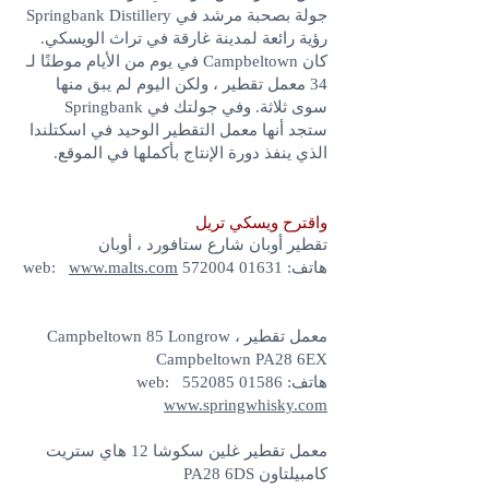
جولة بصحبة مرشد في Springbank Distillery
رؤية رائعة لمدينة غارقة في تراث الويسكي.
كان Campbeltown في يوم من الأيام موطنًا لـ
34 معمل تقطير ، ولكن اليوم لم يبق منها
سوى ثلاثة. وفي جولتك في Springbank
ستجد أنها معمل التقطير الوحيد في اسكتلندا
الذي ينفذ دورة الإنتاج بأكملها في الموقع.
واقترح ويسكي تريل
تقطير أوبان شارع ستافورد ، أوبان
هاتف:
01631 572004
web:
www.malts.com
معمل تقطير Campbeltown 85 Longrow ،
Campbeltown PA28 6EX
هاتف: 01586 552085 web:
www.springwhisky.com
معمل تقطير غلين سكوشا 12 هاي ستريت
كامبيلتاون PA28 6DS