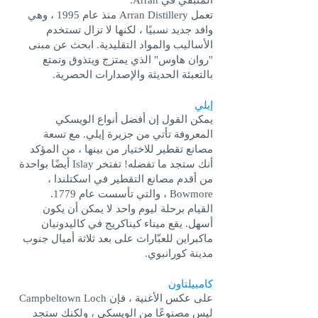
المتبقي في Arran.
تعمل Arran Distillery منذ عام 1995 ، وهي
وافد جديد نسبيًا ، لكنها لا تزال تستخدم
الأساليب والمواد التقليدية. ابحث عن مبنى
"روان هاوس" الذي يمتزج ويتذوق وتمتع
بالتعبئة الحديثة والإصدارات الحصرية.
إيلي
يمكن القول إن أفضل أنواع الويسكي
المعروفة تأتي من جزيرة إيلي. مع تسعة
مصانع تقطير للاختيار من بينها ، من المؤكد
أنك ستجد ما تفضله! تفتخر Islay أيضًا بواحدة
من أقدم مصانع التقطير في اسكتلندا ،
Bowmore ، والتي تأسست عام 1779.
القيام برحلة ليوم واحد لا يمكن أن يكون
أسهل. يقع ميناء كيناكريج في كاليدونيان
ماكبراين للعبّارات على بعد ثلاثة أميال جنوب
مدينة كورانبوي.
كامبيلتاون
على عكس الأغنية ، فإن Campbeltown Loch
ليس مصنوعًا من الويسكي ، ولكنك ستجد