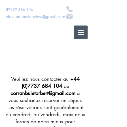
07737 684 104
elevenmansionview@gmail.com
Maison écossaise au
bord de l'eau
CORRANBUIE
Veuillez nous contacter au
+44
(0)7737 684 104
ou
corranbuietarbert@gmail.com
si
vous souhaitez réserver un séjour.
Les réservations sont généralement
du vendredi au vendredi, mais nous
ferons de notre mieux pour