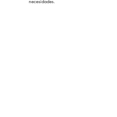
necesidades.
Alquiler de vacaciones con cocina propia